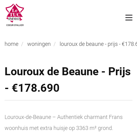
home
woningen
louroux de beaune - prijs - €178
Louroux de Beaune - Prijs
- €178.690
Louroux-de-Beaune – Authentiek charmant Frans
woonhuis met extra huisje op 3363 m² grond.