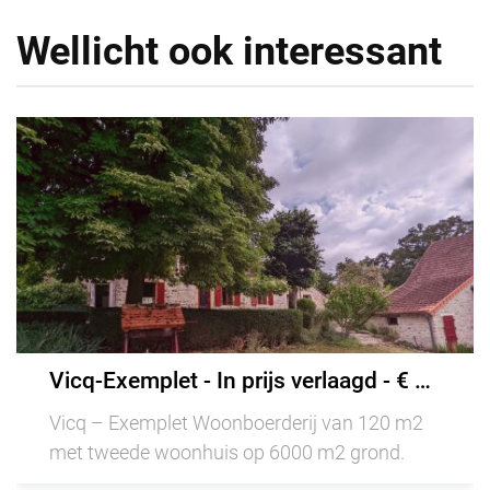
Wellicht ook interessant
Vicq-Exemplet - In prijs verlaagd - € 283.920
Vicq – Exemplet Woonboerderij van 120 m2
met tweede woonhuis op 6000 m2 grond.