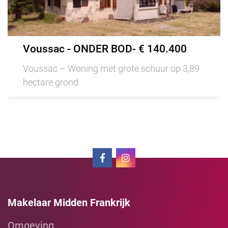
Voussac - ONDER BOD- € 140.400
Voussac – Woning met grote schuur op 3,89
hectare grond
Makelaar Midden Frankrijk
Omgeving