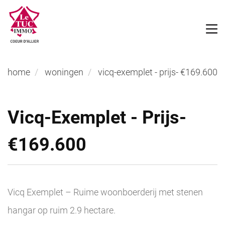
home
woningen
vicq-exemplet - prijs- €169.600
Vicq-Exemplet - Prijs-
€169.600
Vicq Exemplet – Ruime woonboerderij met stenen
hangar op ruim 2.9 hectare.